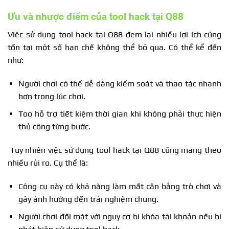
Ưu và nhược điểm của tool hack tại Q88
Việc sử dụng tool hack tại Q88 đem lại nhiều lợi ích cũng
tồn tại một số hạn chế không thể bỏ qua. Có thể kể đến
như:
Người chơi có thể dễ dàng kiểm soát và thao tác nhanh
hơn trong lúc chơi.
Too hỗ trợ tiết kiệm thời gian khi không phải thực hiện
thủ công từng bước.
Tuy nhiên việc sử dụng tool hack tại Q88 cũng mang theo
nhiều rủi ro. Cụ thể là:
Công cụ này có khả năng làm mất cân bằng trò chơi và
gây ảnh hưởng đến trải nghiệm chung.
Người chơi đối mặt với nguy cơ bị khóa tài khoản nếu bị