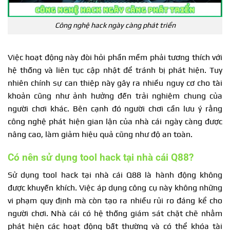
Công nghệ hack ngày càng phát triển
Việc hoạt động này đòi hỏi phần mềm phải tương thích với
hệ thống và liên tục cập nhật để tránh bị phát hiện. Tuy
nhiên chính sự can thiệp này gây ra nhiều nguy cơ cho tài
khoản cũng như ảnh hưởng đến trải nghiệm chung của
người chơi khác. Bên cạnh đó người chơi cần lưu ý rằng
công nghệ phát hiện gian lận của nhà cái ngày càng được
nâng cao, làm giảm hiệu quả cũng như độ an toàn.
Có nên sử dụng tool hack tại nhà cái Q88?
Sử dụng tool hack tại nhà cái Q88 là hành động không
được khuyến khích. Việc áp dụng công cụ này không những
vi phạm quy định mà còn tạo ra nhiều rủi ro đáng kể cho
người chơi. Nhà cái có hệ thống giám sát chặt chẽ nhằm
phát hiện các hoạt động bất thường và có thể khóa tài