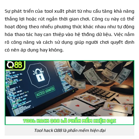
Sự phát triển của tool xuất phát từ nhu cầu tăng khả năng
thắng lợi hoặc rút ngắn thời gian chơi. Công cụ này có thể
hoạt động theo nhiều phương thức khác nhau như tự động
hóa thao tác hay can thiệp vào hệ thống dữ liệu. Việc nắm
rõ công năng và cách sử dụng giúp người chơi quyết định
có nên áp dụng hay không.
Tool hack Q88 là phần mềm hiện đại