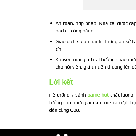
An toàn, hợp pháp: Nhà cái được cấ
bạch – công bằng.
Giao dịch siêu nhanh: Thời gian xử l
tín.
Khuyến mãi giá trị: Thưởng chào mừn
cho hội viên, giá trị tiền thưởng lên 
Lời kết
Hệ thống 7 sảnh
game hot
chất lượng, 
tưởng cho những ai đam mê cá cược trực
dẫn cùng Q88.