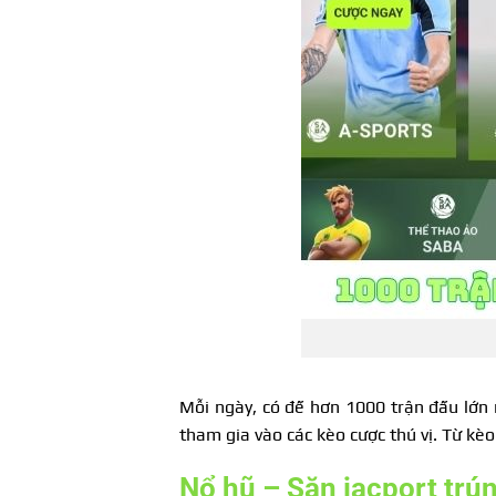
Mỗi ngày, có đế hơn 1000 trận đấu lớn
tham gia vào các kèo cược thú vị. Từ kèo
Nổ hũ – Săn jacport trú