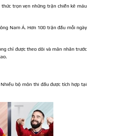
g thức trọn vẹn những trận chiến kê máu
c Đông Nam Á. Hơn 100 trận đấu mỗi ngày
ông chỉ được theo dõi và mãn nhãn trước
cao.
 Nhiều bộ môn thi đấu được tích hợp tại