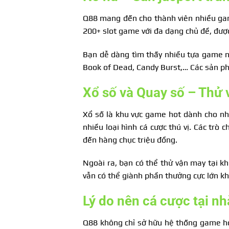
Q88 mang đến cho thành viên nhiều game
200+ slot game với đa dạng chủ đề, được
Bạn dễ dàng tìm thấy nhiều tựa game n
Book of Dead, Candy Burst,… Các sản phẩ
Xổ số và Quay số – Thử v
Xổ số là khu vực game hot dành cho nh
nhiều loại hình cá cược thú vị. Các trò 
đến hàng chục triệu đồng.
Ngoài ra, bạn có thể thử vận may tại kh
vẫn có thể giành phần thưởng cực lớn kh
Lý do nên cá cược tại nh
Q88 không chỉ sở hữu hệ thống game ho