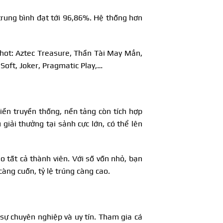
trung bình đạt tới 96,86%. Hệ thống hơn
hot: Aztec Treasure, Thần Tài May Mắn,
Soft, Joker, Pragmatic Play,…
ền truyền thống, nền tảng còn tích hợp
 giải thưởng tại sảnh cực lớn, có thể lên
o tất cả thành viên. Với số vốn nhỏ, bạn
àng cuốn, tỷ lệ trúng càng cao.
ự chuyên nghiệp và uy tín. Tham gia cá