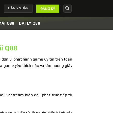
ĐĂNG NHẬP
ĐĂNG KÝ
ÃI Q88
ĐẠI LÝ Q88
ái Q88
 đơn vị phát hành game uy tín trên toàn
ựa game yêu thích nào và tận hưởng giây
livestream hiện đại, phát trực tiếp từ
inh đẹp, quyến rũ, là người điều hành các