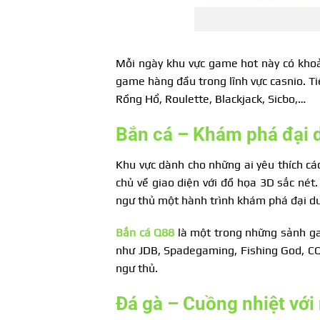
Mỗi ngày khu vực game hot này có khoản
game hàng đầu trong lĩnh vực casnio. T
Rồng Hổ, Roulette, Blackjack, Sicbo,…
Bắn cá – Khám phá đại 
Khu vực dành cho những ai yêu thích các
chủ về giao diện với đồ họa 3D sắc né
ngư thủ một hành trình khám phá đại dươ
Bắn cá Q88
là một trong những sảnh gam
như JDB, Spadegaming, Fishing God, CQ9
ngư thủ.
Đá gà – Cuồng nhiệt với