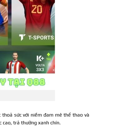
c thoả sức với niềm đam mê thể thao và
c cao, trả thưởng xanh chín.