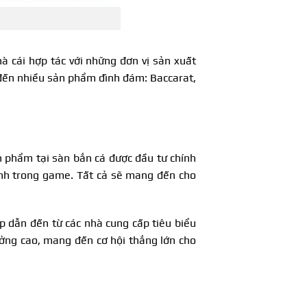
à cái hợp tác với những đơn vị sản xuất
 đến nhiều sản phẩm đình đám: Baccarat,
ản phẩm tại sàn bắn cá được đầu tư chính
ảnh trong game. Tất cả sẽ mang đến cho
p dẫn đến từ các nhà cung cấp tiêu biểu
ưởng cao, mang đến cơ hội thắng lớn cho