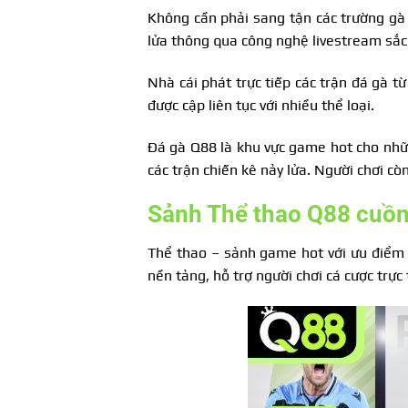
Không cần phải sang tận các trường gà 
lửa thông qua công nghệ livestream sắc
Nhà cái phát trực tiếp các trận đá gà 
được cập liên tục với nhiều thể loại.
Đá gà Q88 là khu vực game hot cho nhữn
các trận chiến kê nảy lửa. Người chơi cò
Sảnh Thể thao Q88 cuồng
Thể thao – sảnh game hot với ưu điểm v
nền tảng, hỗ trợ người chơi cá cược trực 