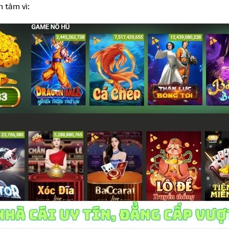
n tâm vì: