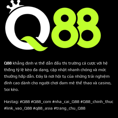
bình
trạng
an
và
vận
mệnh
sâu
sắc
Q88
khẳng định vị thế dẫn đầu thị trường cá cược với hệ
thống tỷ lệ kèo đa dạng, cập nhật nhanh chóng và mức
thưởng hấp dẫn. Đây là nơi hội tụ của những trải nghiệm
đỉnh cao dành cho người chơi đam mê thể thao và casino,
Soi kèo
.
Hastag:
#Q88 #Q88_com #nha_cai_Q88 #Q88_chinh_thuc
#link_vao_Q88 #q88_asia #trang_chu_Q88