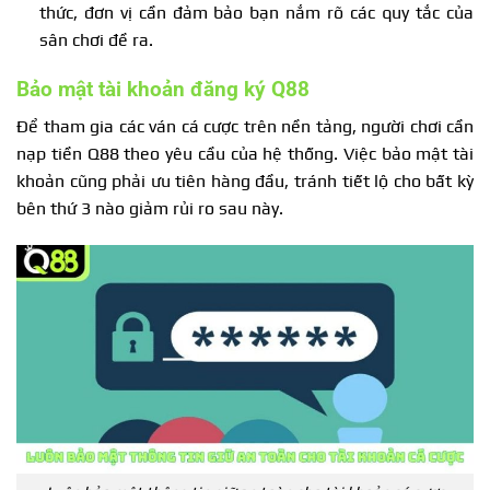
thức, đơn vị cần đảm bảo bạn nắm rõ các quy tắc của
sân chơi đề ra.
Bảo mật tài khoản đăng ký Q88
Để tham gia các ván cá cược trên nền tảng, người chơi cần
nạp tiền Q88 theo yêu cầu của hệ thống. Việc bảo mật tài
khoản cũng phải ưu tiên hàng đầu, tránh tiết lộ cho bất kỳ
bên thứ 3 nào giảm rủi ro sau này.