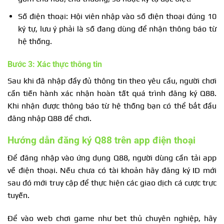
Số điện thoại: Hội viên nhập vào số điện thoại đúng 10
ký tự, lưu ý phải là số đang dùng để nhận thông báo từ
hệ thống.
Bước 3: Xác thực thông tin
Sau khi đã nhập đầy đủ thông tin theo yêu cầu, người chơi
cần tiến hành xác nhận hoàn tất quá trình đăng ký Q88.
Khi nhận được thông báo từ hệ thống bạn có thể bắt đầu
đăng nhập Q88 để chơi.
Hướng dẫn đăng ký Q88 trên app điện thoại
Để đăng nhập vào ứng dụng Q88, người dùng cần tải app
về điện thoại. Nếu chưa có tài khoản hãy đăng ký ID mới
sau đó mới truy cập để thực hiện các giao dịch cá cược trực
tuyến.
Để vào web chơi game như bet thủ chuyên nghiệp, hãy