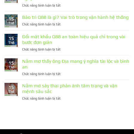
Q88
nhân
ở
Chức năng bình luận bị tắt
đúng
và
Quên
cách
các
mật
Bảo trì Q88 là gì? Vai trò trong vận hành hệ thống
để
cách
15
khẩu
bảo
xử
Th8
ở
Chức năng bình luận bị tắt
Q88
vệ
lý
Bảo
cách
quyền
nhanh
trì
Đổi mật khẩu Q88 an toàn hiệu quả chỉ trong vài
lấy
riêng
15
Q88
lại
bước đơn giản
tư
Th8
là
đơn
cá
ở
Chức năng bình luận bị tắt
gì?
giản
nhân
Đổi
Vai
hiệu
mật
trò
Nằm mơ thấy ông Địa mang ý nghĩa tài lộc và bình
quả
15
khẩu
trong
an
ngay
Th8
Q88
vận
ở
Chức năng bình luận bị tắt
an
hành
Nằm
toàn
hệ
mơ
Nằm mơ sảy thai phản ánh tâm trạng và vận
hiệu
thống
15
thấy
quả
mệnh sâu sắc
Th8
ông
chỉ
ở
Chức năng bình luận bị tắt
Địa
trong
Nằm
mang
vài
mơ
ý
bước
sảy
nghĩa
đơn
thai
tài
giản
phản
lộc
ánh
và
tâm